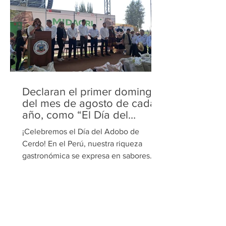
de la Exposición, Fuente China, desde
las 10 a.m. hasta las 10 p.m. Esta
actividad es organizada en el marco de
la celebración por el Día de la Canción
Criolla, con el objetivo de fortalecer y
revalorar nuestras tradiciones, promover
el turismo local y dinamizar la economía
de n
Declaran el primer domingo
del mes de agosto de cada
año, como “El Día del
Adobo de Cerdo”
¡Celebremos el Día del Adobo de
Cerdo! En el Perú, nuestra riqueza
gastronómica se expresa en sabores
que nos unen, como el adobo de...