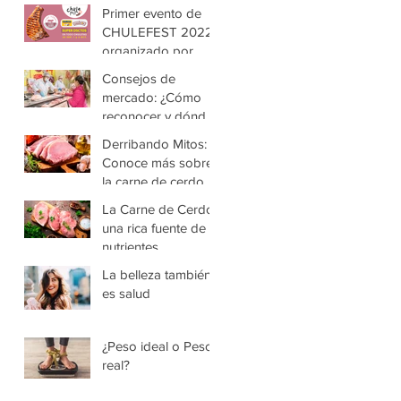
Chancho al Palo
Primer evento de
más grande del
CHULEFEST 2022
Perú
organizado por
Grupo Isamisa
Consejos de
mercado: ¿Cómo
reconocer y dónde
comprar una buena
Derribando Mitos:
carne de cerdo?
Conoce más sobre
la carne de cerdo y
disfruta de sus
La Carne de Cerdo,
beneficios
una rica fuente de
nutrientes
La belleza también
es salud
¿Peso ideal o Peso
real?