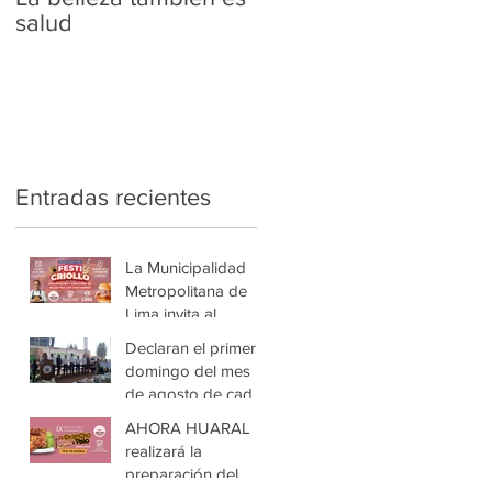
salud
real?
Entradas recientes
La Municipalidad
Metropolitana de
Lima invita al
FESTICRIOLLO
Declaran el primer
2025 y al concurso
domingo del mes
el mejor pan con
de agosto de cada
chicharrón
año, como “El Día
AHORA HUARAL
del Adobo de
realizará la
Cerdo”
preparación del