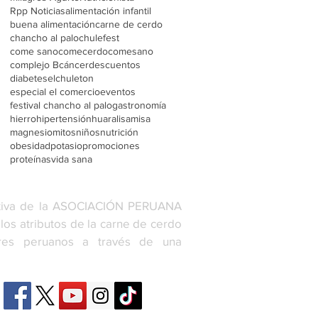
Rpp Noticias
alimentación infantil
buena alimentación
carne de cerdo
chancho al palo
chulefest
come sano
comecerdocomesano
complejo B
cáncer
descuentos
diabetes
elchuleton
especial el comercio
eventos
festival chancho al palo
gastronomía
hierro
hipertensión
huaral
isamisa
magnesio
mitos
niños
nutrición
obesidad
potasio
promociones
proteínas
vida sana
iva de la ASOCIACIÓN PERUANA
os atributos de la carne de cerdo
res peruanos a través de una