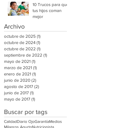
10 Trucos para que
tus hijos coman
mejor
Archivo
octubre de 2025
(1)
1 entrada
octubre de 2024
(1)
1 entrada
octubre de 2022
(1)
1 entrada
septiembre de 2022
(1)
1 entrada
mayo de 2021
(1)
1 entrada
marzo de 2021
(1)
1 entrada
enero de 2021
(1)
1 entrada
junio de 2020
(2)
2 entradas
agosto de 2017
(2)
2 entradas
junio de 2017
(1)
1 entrada
mayo de 2017
(1)
1 entrada
Buscar por tags
Calidad
Diario Ojo
Garantía
Medios
Milagros Agurto
Nutricionista