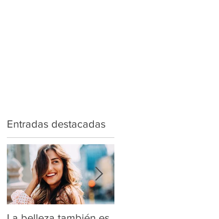
LOS CORTES
MÁS NUTRICIÓN
BLOG
SUSCRÍBETE
Entradas destacadas
La belleza también es
¿Peso ideal o Peso