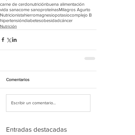
carne de cerdo
nutrición
buena alimentación
vida sana
come sano
proteínas
Milagros Agurto
Nutricionista
hierro
magnesio
potasio
complejo B
hipertensión
diabetes
obesidad
cáncer
Nutrición
Comentarios
Escribir un comentario...
Entradas destacadas