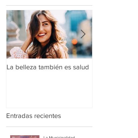
La belleza también es salud
¿Peso ideal o P
Entradas recientes
La Municipalidad