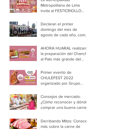
Metropolitana de Lima
invita al FESTICRIOLLO
2025 y al concurso el
mejor pan con chicharrón
Declaran el primer
domingo del mes de
agosto de cada año, como
“El Día del Adobo de
Cerdo”
AHORA HUARAL realizará
la preparación del Chancho
al Palo más grande del
Perú
Primer evento de
CHULEFEST 2022
organizado por Grupo
Isamisa
Consejos de mercado:
¿Cómo reconocer y dónde
comprar una buena carne
de cerdo?
Derribando Mitos: Conoce
más sobre la carne de